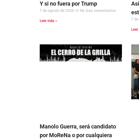
Y si no fuera por Trump
Así
7 de agosto de 2026
No hay comentarios
es
7 de
Leer más »
Leer
Manolo Guerra, será candidato
por MoReNa o por cualquiera