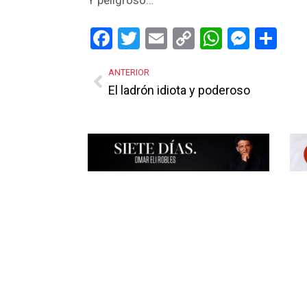
Facebook
Twitter
Email
Copy
WhatsA
Mess
Sh
Link
ANTERIOR
El ladrón idiota y poderoso
Más Noticias