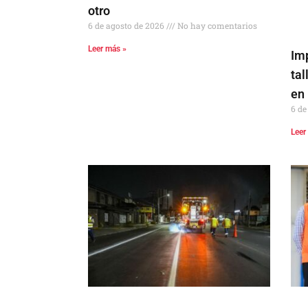
otro
6 de agosto de 2026
No hay comentarios
Leer más »
Im
ta
en
6 de
Leer