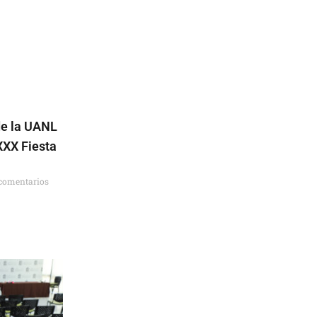
de la UANL
XXX Fiesta
l
comentarios