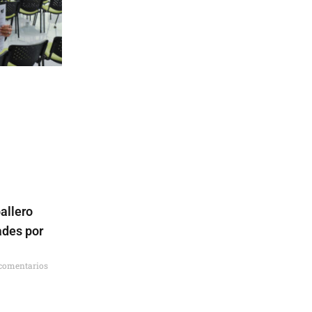
allero
ades por
comentarios