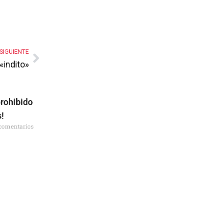
SIGUIENTE
«indito»
prohibido
s!
comentarios