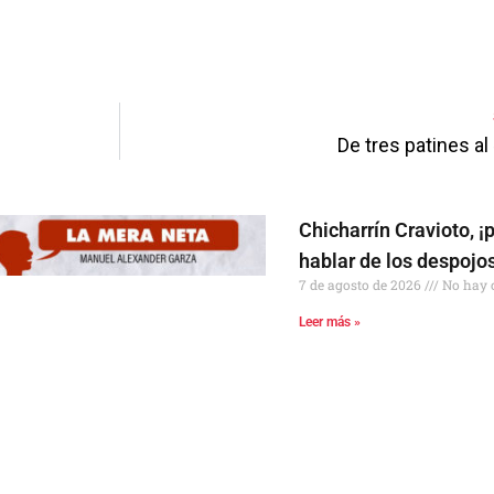
pp
enger
are
De tres patines al 
Chicharrín Cravioto, ¡
hablar de los despojo
7 de agosto de 2026
No hay 
Leer más »