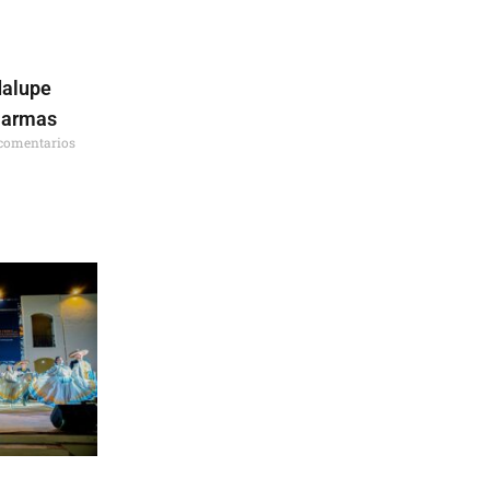
dalupe
 armas
comentarios