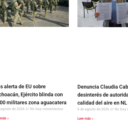
s alerta de EU sobre
Denuncia Claudia Cab
hoacán, Ejército blinda con
desinterés de autorid
500 militares zona aguacatera
calidad del aire en NL
 agosto de 2026
No hay comentarios
6 de agosto de 2026
No hay 
 más »
Leer más »