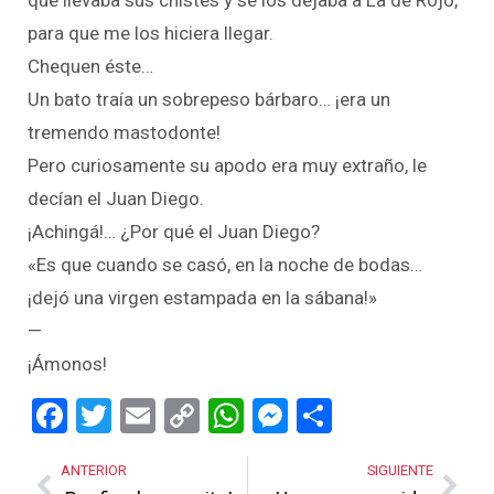
para que me los hiciera llegar.
Chequen éste…
Un bato traía un sobrepeso bárbaro… ¡era un
tremendo mastodonte!
Pero curiosamente su apodo era muy extraño, le
decían el Juan Diego.
¡Achingá!… ¿Por qué el Juan Diego?
«Es que cuando se casó, en la noche de bodas…
¡dejó una virgen estampada en la sábana!»
—
¡Ámonos!
Facebook
Twitter
Email
Copy
WhatsApp
Messenger
Share
Link
ANTERIOR
SIGUIENTE