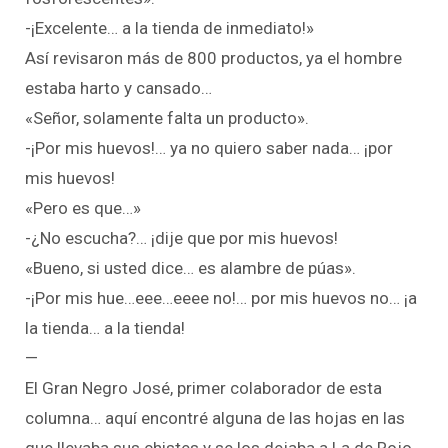
-¡Excelente… a la tienda de inmediato!»
Así revisaron más de 800 productos, ya el hombre
estaba harto y cansado…
«Señor, solamente falta un producto».
-¡Por mis huevos!… ya no quiero saber nada… ¡por
mis huevos!
«Pero es que…»
-¿No escucha?… ¡dije que por mis huevos!
«Bueno, si usted dice… es alambre de púas».
-¡Por mis hue…eee…eeee no!… por mis huevos no… ¡a
la tienda… a la tienda!
—
El Gran Negro José, primer colaborador de esta
columna… aquí encontré alguna de las hojas en las
que llevaba sus chistes y se los dejaba a La de Rojo,