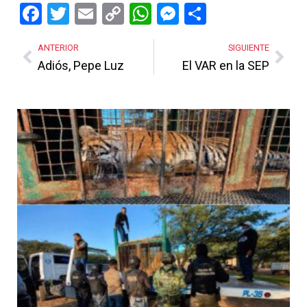
Facebook
Twitter
Email
Copy
WhatsApp
Messenger
Share
Link
ANTERIOR
SIGUIENTE
Adiós, Pepe Luz
El VAR en la SEP
Más Noticias