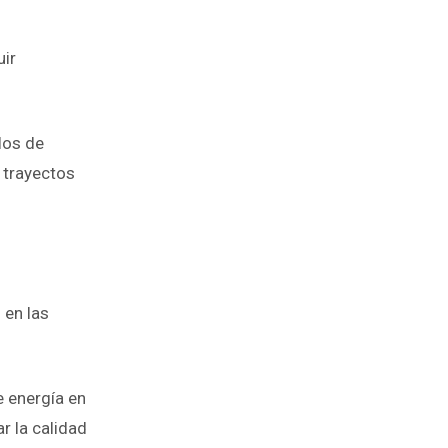
uir
los de
 trayectos
 en las
e energía en
 la calidad