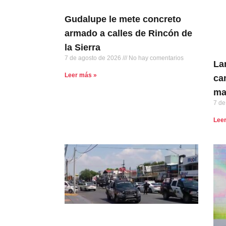
Gudalupe le mete concreto
armado a calles de Rincón de
la Sierra
7 de agosto de 2026
No hay comentarios
La
Leer más »
ca
ma
7 de
Lee