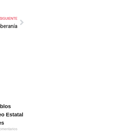
SIGUIENTE
oberanía
eblos
o Estatal
es
omentarios