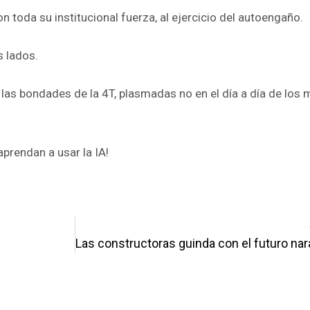
 toda su institucional fuerza, al ejercicio del autoengaño.
s lados.
las bondades de la 4T, plasmadas no en el día a día de los 
aprendan a usar la IA!
pp
enger
are