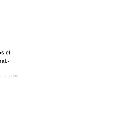
s el
al.-
omentarios