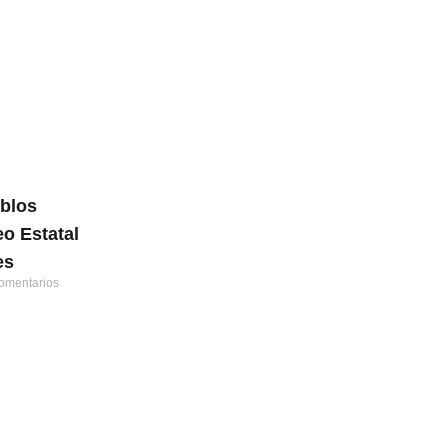
eblos
o Estatal
es
omentarios