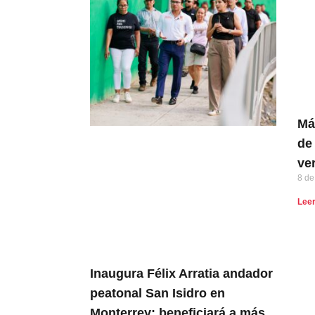
Má
de
ve
8 de
Lee
Inaugura Félix Arratia andador
peatonal San Isidro en
Monterrey; beneficiará a más