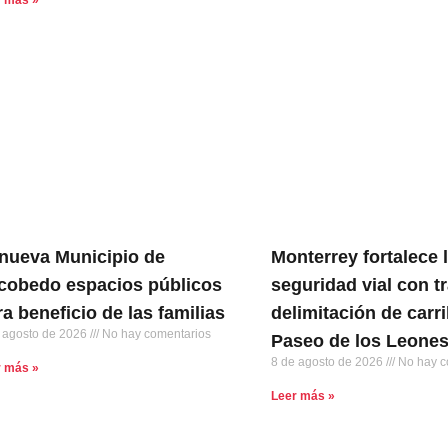
nueva Municipio de
Monterrey fortalece 
cobedo espacios públicos
seguridad vial con t
ra beneficio de las familias
delimitación de carri
 agosto de 2026
No hay comentarios
Paseo de los Leone
8 de agosto de 2026
No hay c
r más »
Leer más »