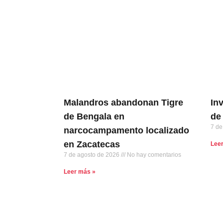
Malandros abandonan Tigre
In
de Bengala en
de 
7 de
narcocampamento localizado
en Zacatecas
Lee
7 de agosto de 2026
No hay comentarios
Leer más »