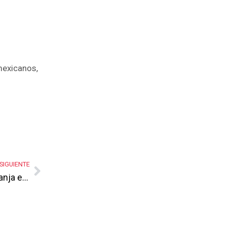
mexicanos,
SIGUIENTE
Las constructoras guinda con el futuro naranja en sus manos… de chango