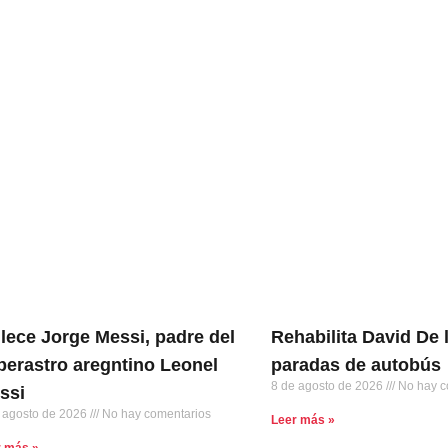
llece Jorge Messi, padre del
Rehabilita David De 
perastro aregntino Leonel
paradas de autobús
8 de agosto de 2026
No hay c
ssi
 agosto de 2026
No hay comentarios
Leer más »
r más »