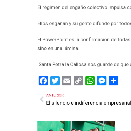
El régimen del engaño colectivo impulsa con
Ellos engañan y su gente difunde por todo
El PowerPoint es la confirmación de todas 
sino en una lámina.
¡Santa Petra la Callosa nos guarde de que 
Facebook
Twitter
Email
Copy
WhatsA
Mess
Sh
Link
ANTERIOR
El silencio e indiferencia empresarial
Más Noticias