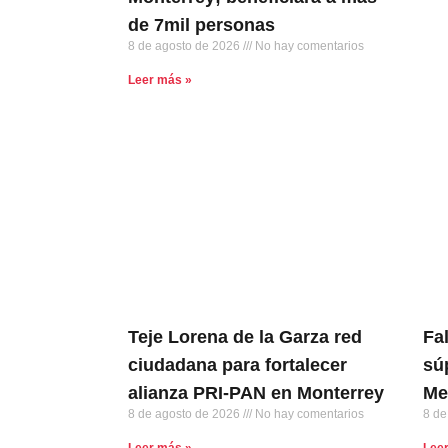
de 7mil personas
8 de agosto de 2026
No hay comentarios
Leer más »
Teje Lorena de la Garza red
Fa
ciudadana para fortalecer
sú
alianza PRI-PAN en Monterrey
Me
8 de agosto de 2026
No hay comentarios
8 de
Leer más »
Lee