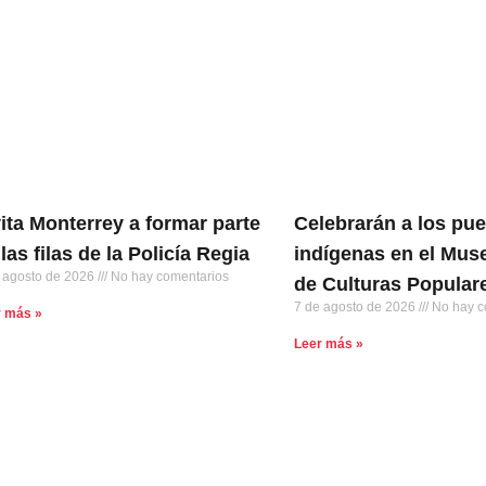
vita Monterrey a formar parte
Celebrarán a los pu
las filas de la Policía Regia
indígenas en el Muse
 agosto de 2026
No hay comentarios
de Culturas Popular
7 de agosto de 2026
No hay c
r más »
Leer más »