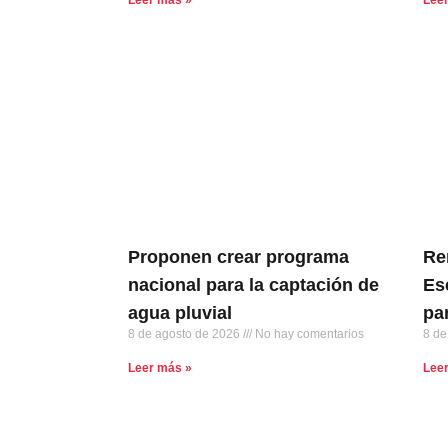
Proponen crear programa
Re
nacional para la captación de
Es
agua pluvial
pa
8 de agosto de 2026
No hay comentarios
8 de
Leer más »
Lee