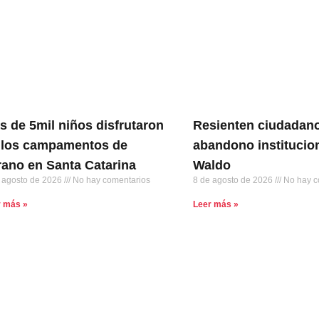
s de 5mil niños disfrutaron
Resienten ciudadano
 los campamentos de
abandono institucion
rano en Santa Catarina
Waldo
 agosto de 2026
No hay comentarios
8 de agosto de 2026
No hay c
r más »
Leer más »