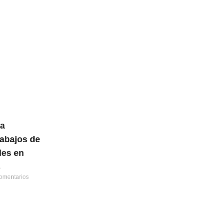
la
rabajos de
les en
s
omentarios