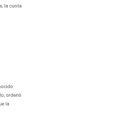
, la cuota
nocido
lo, ordenó
ue la