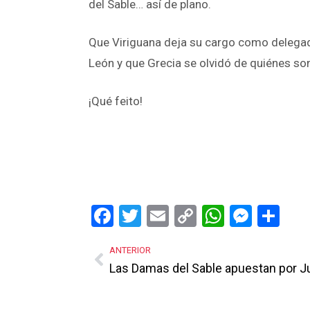
del Sable… así de plano.
Que Viriguana deja su cargo como delegada
León y que Grecia se olvidó de quiénes son
¡Qué feito!
Facebook
Twitter
Email
Copy
WhatsA
Mess
Sh
Link
ANTERIOR