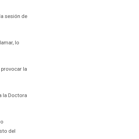
la sesión de
lamar, lo
 provocar la
a la Doctora
ro
sto del