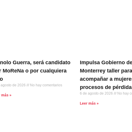
nolo Guerra, será candidato
Impulsa Gobierno d
r MoReNa o por cualquiera
Monterrey taller par
ro
acompañar a mujere
 agosto de 2026
No hay comentarios
procesos de pérdida
6 de agosto de 2026
No hay c
r más »
Leer más »