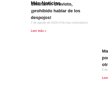
Más Noticias
Chicharrín Cravioto,
¡prohibido hablar de los
despojos!
7 de agosto de 2026
No hay comentarios
Leer más »
Ma
po
ot
6 de
Lee