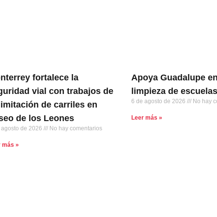
nterrey fortalece la
Apoya Guadalupe en
guridad vial con trabajos de
limpieza de escuela
6 de agosto de 2026
No hay c
limitación de carriles en
seo de los Leones
Leer más »
 agosto de 2026
No hay comentarios
r más »