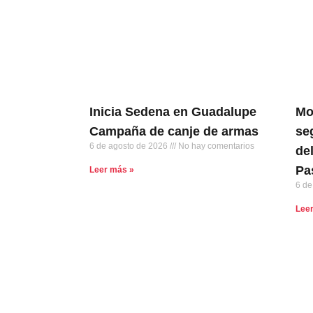
Inicia Sedena en Guadalupe
Mo
Campaña de canje de armas
se
6 de agosto de 2026
No hay comentarios
de
Pa
Leer más »
6 de
Lee