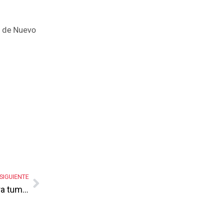
a de Nuevo
SIGUIENTE
Mamita Querida soltó maletines prietos para tumbar Guadalupe… no alcanzó