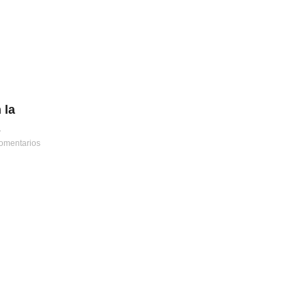
 la
s
omentarios