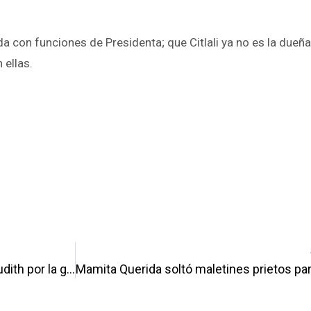
 con funciones de Presidenta; que Citlali ya no es la dueñ
 ellas.
pp
enger
are
Las Damas del Sable apuestan por Judith por la gubernatura