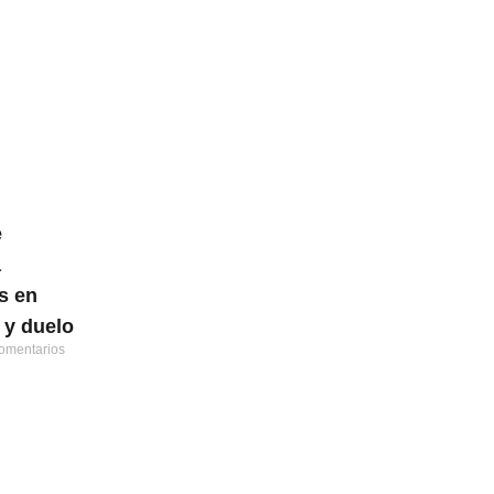
e
a
s en
 y duelo
omentarios