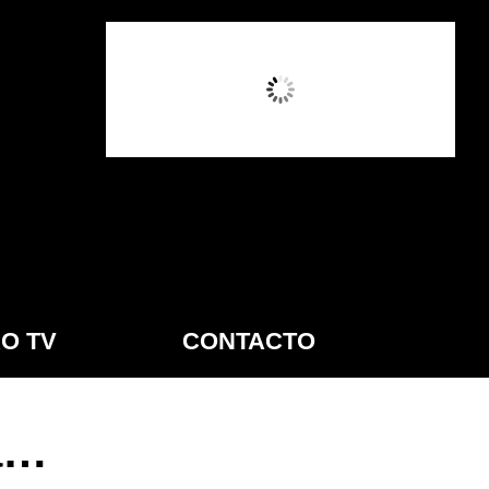
6:00 AM,
Ago 7, 2026
O TV
CONTACTO
ra…